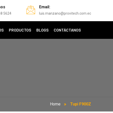
nos
Email:
48 5624
luis.manzano@provitech.com.ec
OS
PRODUCTOS
BLOGS
CONTÁCTANOS
Home
Tupi F900Z