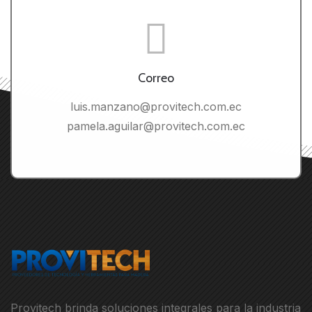
Correo
luis.manzano@provitech.com.ec
pamela.aguilar@provitech.com.ec
Provitech brinda soluciones integrales para la industria