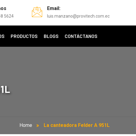
nos
Email:
48 5624
luis.manzano@provitech.com.ec
OS
PRODUCTOS
BLOGS
CONTÁCTANOS
1L
Home
La canteadora Felder A 951L