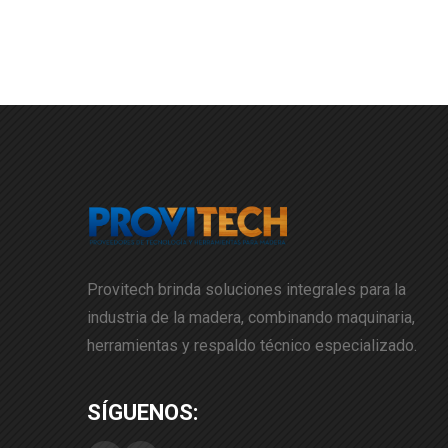
Provitech brinda soluciones integrales para la
industria de la madera, combinando maquinaria,
herramientas y respaldo técnico especializado.