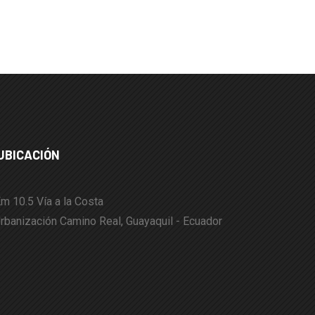
UBICACIÓN
m 10.5 Vía a la Costa
rbanización Camino Real, Guayaquil - Ecuador