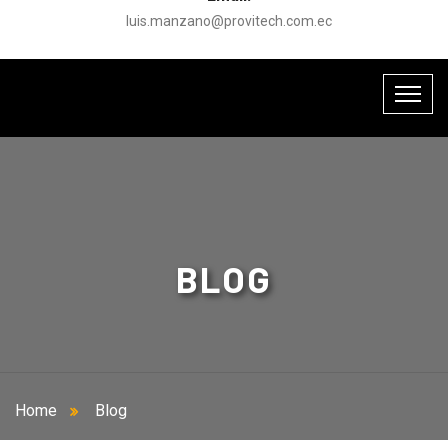
luis.manzano@provitech.com.ec
BLOG
Home
Blog