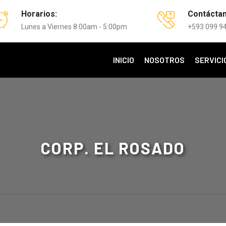
Horarios:
Contácta
Lunes a Viernes 8:00am - 5:00pm
+593 099 9
INICIO
NOSOTROS
SERVICI
CORP. EL ROSADO