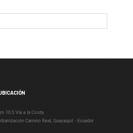
UBICACIÓN
m 10.5 Vía a la Costa
rbanización Camino Real, Guayaquil - Ecuador