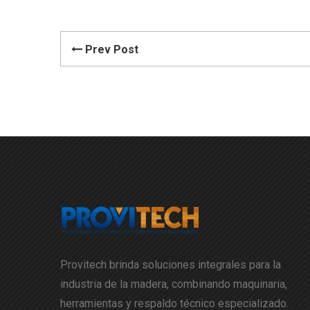
Prev Post
Provitech brinda soluciones integrales para la
industria de la madera, combinando maquinaria,
herramientas y respaldo técnico especializado.