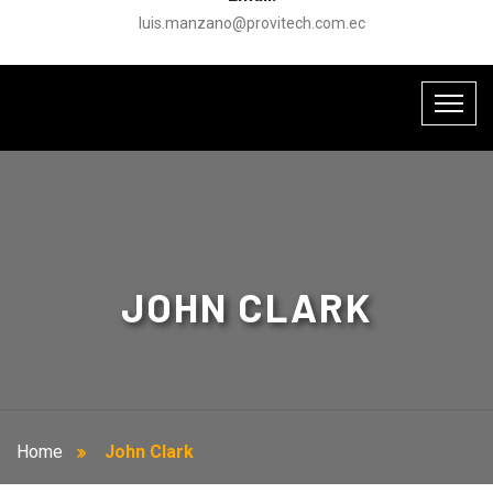
luis.manzano@provitech.com.ec
JOHN CLARK
Home
John Clark