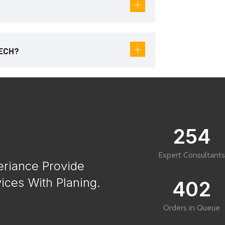
TECH?
254
Expert Consultants
eriance Provide
ices With Planing.
402
Orders in Queue