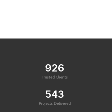
926
Trusted Clients
543
Projects Delivered